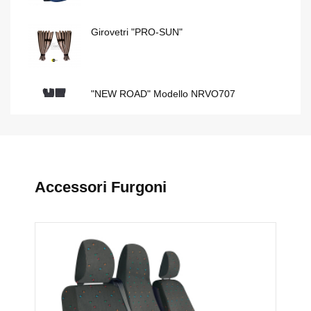
Girovetri "PRO-SUN"
"NEW ROAD" Modello NRVO707
"EXTREME PROFESSIONAL" Modello T
Accessori Furgoni
Set Coprisedili "TOP" Modello 240
Girovetri "PRO-SUN"