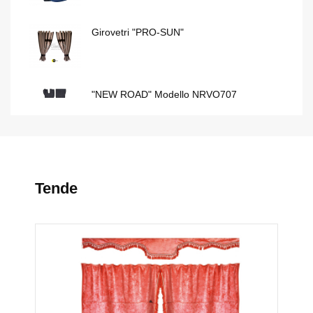
Girovetri "PRO-SUN"
"NEW ROAD" Modello NRVO707
"EXTREME PROFESSIONAL" Modello T
Tende
Set Coprisedili "TOP" Modello 240
Girovetri "PRO-SUN"