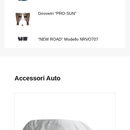
Girovetri "PRO-SUN"
"NEW ROAD" Modello NRVO707
"EXTREME PROFESSIONAL" Modello T
Accessori Auto
Set Coprisedili "TOP" Modello 240
Girovetri "PRO-SUN"