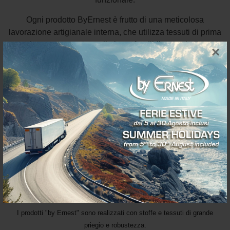
Ogni prodotto ByErnest è frutto di una meticolosa
lavorazione artigianale interna, che utilizza tessuti di prima
scelta per creare uno stile inconfondibilmente italiano.
×
Che tu sia un’azienda, un autista professionista o un
appassionato di viaggi su strada, ByErnest è la scelta
ideale per un comfort senza pari e un'estetica raffinata.
Esplora la nostra collezione e vivi un'esperienza di guida
unica.
MATERIALI DI ALTA QUALITÀ
I prodotti "by Ernest" sono realizzati con stoffe e tessuti di grande
priegio e robustezza.