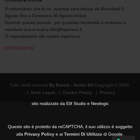
Vi informiamo che la ns. azienda sarà chiusa da Mercoledì 5
Agosto fino a Domenica 30 Agosto inclusi.
Durante questo periodo, per qualsiasi necessità vi invitiamo a
mandare una e-mail a info@byernest.it.
Vi risponderemo alla nostra riapertura.
SCOPRI DI PIÙ
Tutti i diritti riservati
By Ernest - Austo Srl
Copyright © 2026.
|
Note Legali
|
Cookie Policy
|
Privacy
sito realizzato da
Elif Studio
e
Newlogic
Questo sito è protetto da reCAPTCHA, il suo utilizzo è soggetto
alla
Privacy Policy
e ai
Termini Di Utilizzo
di Google.