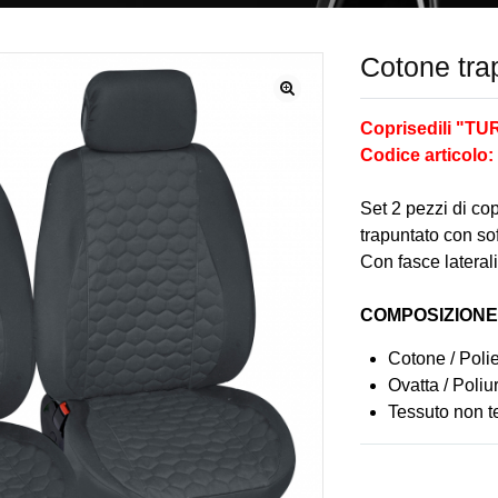
Cotone tra
🔍
Coprisedili "T
Codice articolo:
Set 2 pezzi di cop
trapuntato con sof
Con fasce laterali
COMPOSIZIONE
Cotone / Poli
Ovatta / Poliu
Tessuto non t