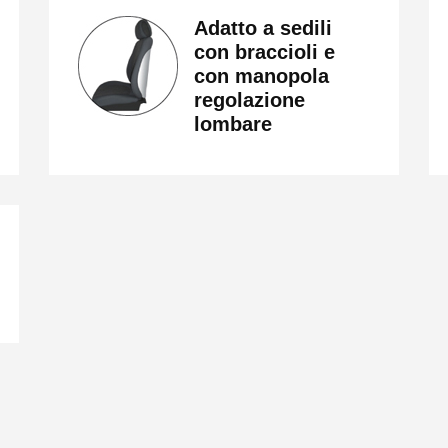
Adatto a sedili
con braccioli e
con manopola
regolazione
lombare