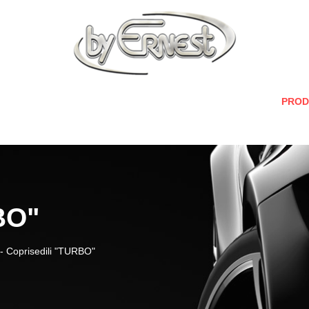
PROD
BO"
i
-
Coprisedili "TURBO"