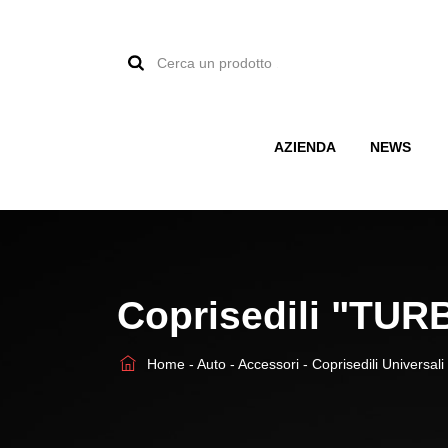
Cerca
un
prodotto:
AZIENDA
NEWS
Coprisedili "TUR
Home
-
Auto
-
Accessori
-
Coprisedili Universal