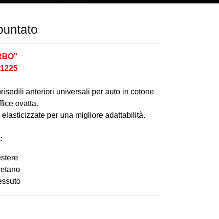
puntato
URBO"
 1225
risedili anteriori universali per auto in cotone
fice ovatta.
 elasticizzate per una migliore adattabilità.
:
estere
retano
essuto