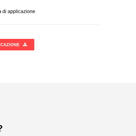
a di applicazione
02 BLU
LICAZIONE
?