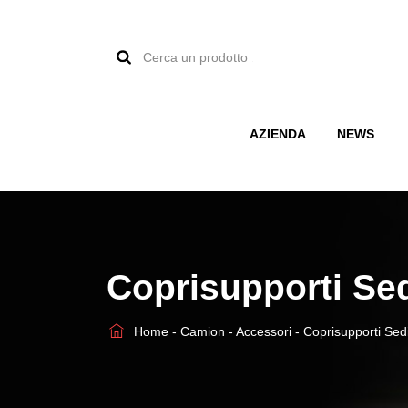
Cerca
un
prodotto:
AZIENDA
NEWS
Coprisupporti Se
Home
-
Camion
-
Accessori
-
Coprisupporti Sed