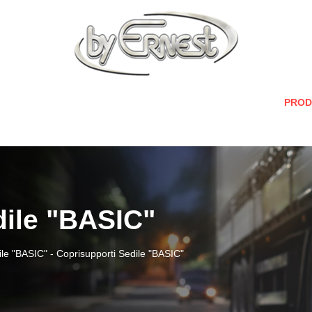
PROD
dile "BASIC"
ile "BASIC"
-
Coprisupporti Sedile "BASIC"