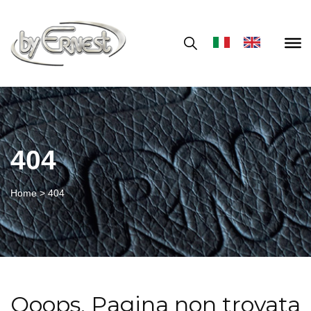
404
Home
>
404
Ooops, Pagina non trovata