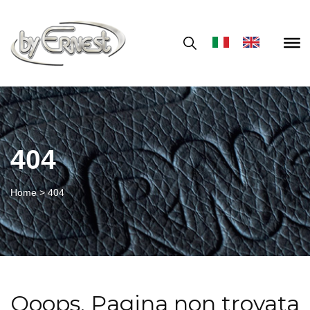
404
Home
>
404
Ooops, Pagina non trovata