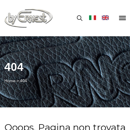
404
Home
>
404
Ooops, Pagina non trovata