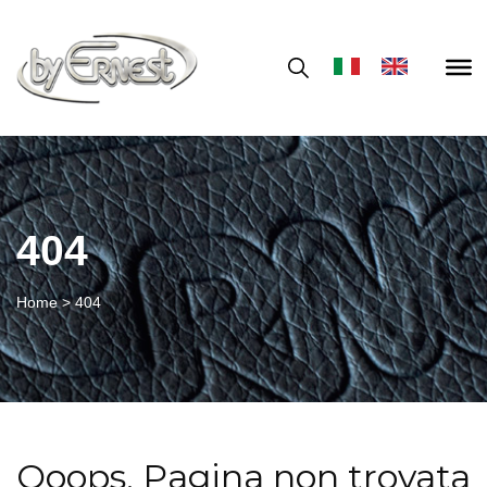
404
Home
>
404
Ooops, Pagina non trovata