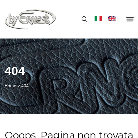
404
Home
>
404
Ooops, Pagina non trovata