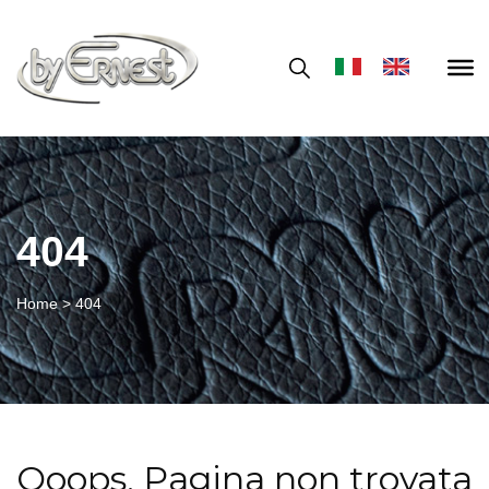
404
Home
>
404
Ooops, Pagina non trovata