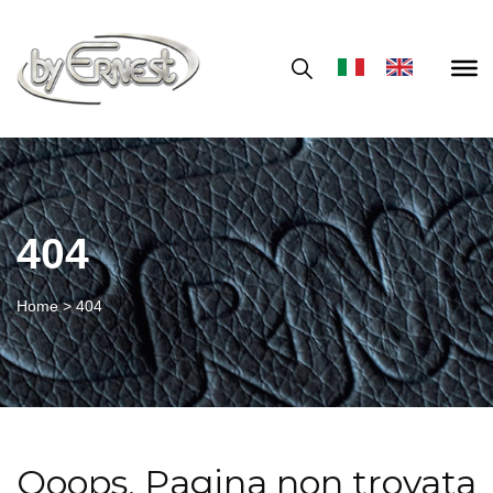
404
Home
>
404
Ooops, Pagina non trovata